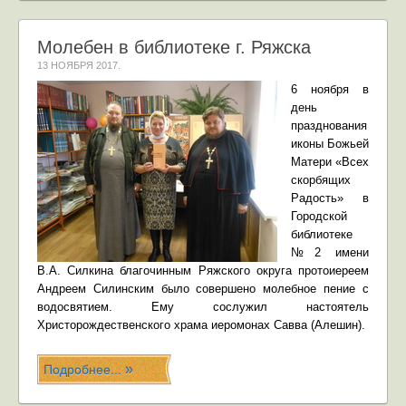
Молебен в библиотеке г. Ряжска
13 НОЯБРЯ 2017
.
6 ноября в
день
празднования
иконы Божьей
Матери «Всех
скорбящих
Радость» в
Городской
библиотеке
№2 имени
В.А. Силкина благочинным Ряжского округа протоиереем
Андреем Силинским было совершено молебное пение с
водосвятием. Ему сослужил настоятель
Христорождественского храма иеромонах Савва (Алешин).
Подробнее...