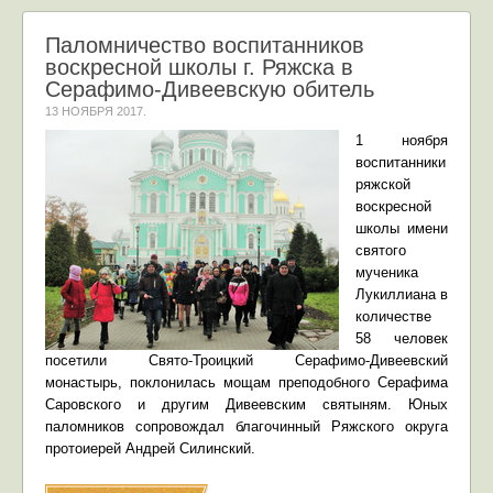
Паломничество воспитанников
воскресной школы г. Ряжска в
Серафимо-Дивеевскую обитель
13 НОЯБРЯ 2017
.
1 ноября
воспитанники
ряжской
воскресной
школы имени
святого
мученика
Лукиллиана в
количестве
58 человек
посетили Свято-Троицкий Серафимо-Дивеевский
монастырь, поклонилась мощам преподобного Серафима
Саровского и другим Дивеевским святыням. Юных
паломников сопровождал благочинный Ряжского округа
протоиерей Андрей Силинский.