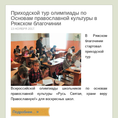
Приходской тур олимпиады по
Основам православной культуры в
Ряжском благочинии
13 НОЯБРЯ 2017
.
В Ряжском
благочинии
стартовал
приходской
тур
Всероссийской олимпиады школьников по основам
православной культуры «Русь Святая, храни веру
Православную!» для воскресных школ.
Подробнее...