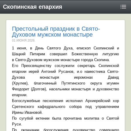
Скопинская епархия
Престольный праздник в Свято-
Духовом мужском монастыре
01 ИЮНЯ 2026
.
1 июня, в День Святого Духа, епископ Скопинский и
Шацкий Питирим совершил Божественную литургию
в
Свято-Духовом мужском монастыре города Скопина
.
Его Преосвященству сослужили секретарь Скопинской
епархии иерей Антоний Русанов, и.о
наместника Свято-
Духова монастыря иеромонах Давид
(Хрулев), благочинный Путятинского округа игумен
Феодорит (Долгов), насельники монастыря и духовенство
епархии.
Богослужебные песнопения исполнил Архиерейский хор
Сретенского кафедрального собора под управлением
Ирины Ивановой.
По сугубой ектении была прочитана молитва о Святой
Руси.
По окончании богослужения духовенство совершило