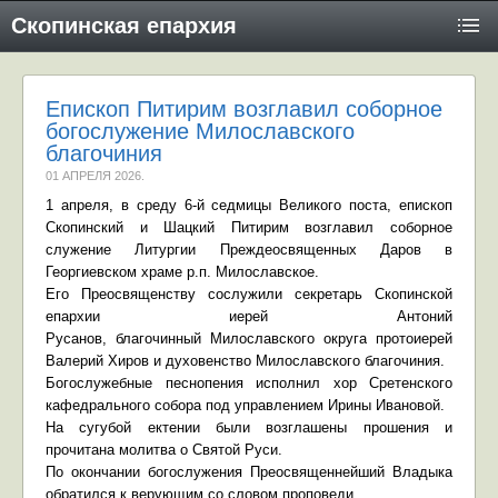
Скопинская епархия
Епископ Питирим возглавил соборное
богослужение Милославского
благочиния
01 АПРЕЛЯ 2026
.
1 апреля, в среду 6-й седмицы Великого поста, епископ
Скопинский и Шацкий Питирим возглавил соборное
служение Литургии Преждеосвященных Даров в
Георгиевском храме р.п. Милославское.
Его Преосвященству сослужили секретарь Скопинской
епархии иерей Антоний
Русанов,
благочинный
Милославского округа
протоиерей
Валерий Хиров
и духовенство Милославского благочиния.
Богослужебные песнопения исполнил хор
Сретенского
кафедрального собора под управлением Ирины Ивановой
.
На сугубой ектении были возглашены прошения и
прочитана молитва о Святой Руси
.
По окончании богослужения Преосвященнейший Владыка
обратился к верующим со словом проповеди.