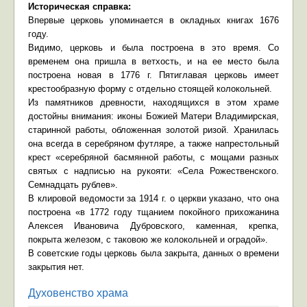
Историческая справка:
Впервые церковь упоминается в окладных книгах 1676
году.
Видимо, церковь и была построена в это время. Со
временем она пришла в ветхость, и на ее место была
построена новая в 1776 г. Пятиглавая церковь имеет
крестообразную форму с отдельно стоящей колокольней.
Из памятников древности, находящихся в этом храме
достойны внимания: иконы Божией Матери Владимирская,
старинной работы, обложенная золотой ризой. Хранилась
она всегда в серебряном футляре, а также напрестольный
крест «серебряной басмянной работы, с мощами разных
святых с надписью на рукояти: «Села Рожественского.
Семнадцать рублев».
В клировой ведомости за 1914 г. о церкви указано, что она
построена «в 1772 году тщанием покойного прихожанина
Алексея Ивановича Дубровского, каменная, крепка,
покрыта железом, с таковою же колокольней и оградой».
В советские годы церковь была закрыта, данных о времени
закрытия нет.
Духовенство храма